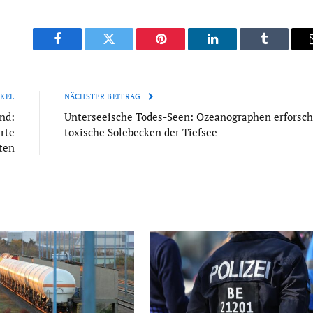
Facebook
Twitter
Pinterest
LinkedIn
Tumblr
KEL
NÄCHSTER BEITRAG
nd:
Unterseeische Todes-Seen: Ozeanographen erforsc
rte
toxische Solebecken der Tiefsee
ten