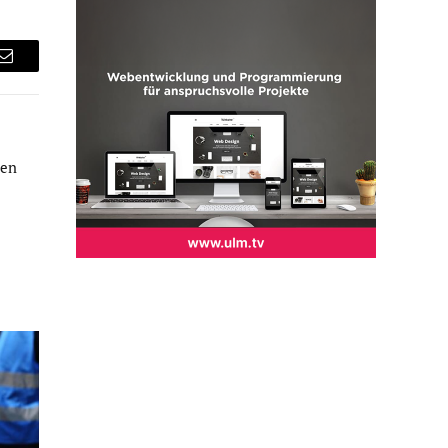
Email
hen