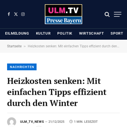
Facebook
X
Instagram
(Twitter)
EILMELDUNG
KULTUR
POLITIK
WIRTSCHAFT
SPORT
»
Startseite
Heizkosten senken: Mit einfachen Tipps effizient durch den Winter
NACHRICHTEN
Heizkosten senken: Mit
einfachen Tipps effizient
durch den Winter
ULM_TV_NEWS
21/12/2025
1 MIN. LESEZEIT