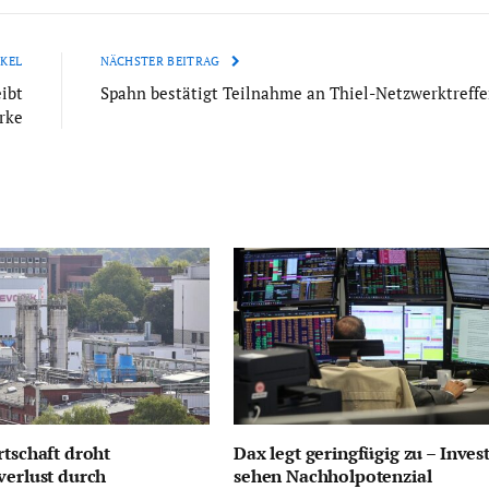
KEL
NÄCHSTER BEITRAG
ibt
Spahn bestätigt Teilnahme an Thiel-Netzwerktreff
rke
rtschaft droht
Dax legt geringfügig zu – Inves
verlust durch
sehen Nachholpotenzial