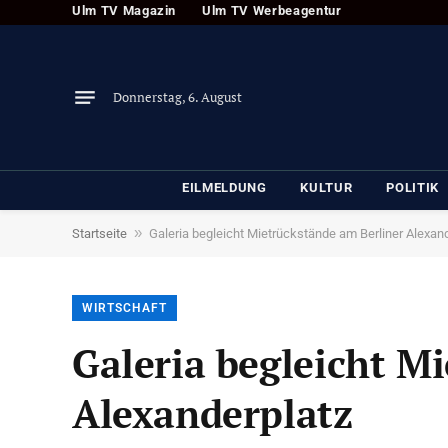
Ulm TV Magazin
Ulm TV Werbeagentur
Donnerstag, 6. August
EILMELDUNG
KULTUR
POLITIK
»
Startseite
Galeria begleicht Mietrückstände am Berliner Alexan
WIRTSCHAFT
Galeria begleicht M
Alexanderplatz