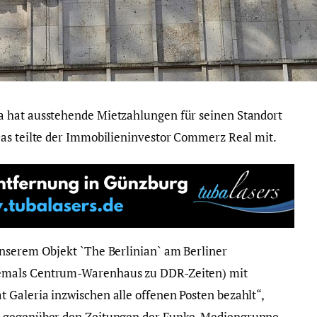
 hat ausstehende Mietzahlungen für seinen Standort
Das teilte der Immobilieninvestor Commerz Real mit.
unserem Objekt `The Berlinian` am Berliner
emals Centrum-Warenhaus zu DDR-Zeiten) mit
Galeria inzwischen alle offenen Posten bezahlt“,
s gegenüber den Zeitungen der Funke-Mediengruppe.