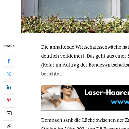
Die anhaltende Wirtschaftsschwäche hat
SHARE
deutlich verkleinert. Das geht aus ein
(Kofa) im Auftrag des Bundeswirtschafts
berichtet.
Demnach sank die Lücke zwischen der Zah
Stellen im März 2026 um 7,8 Prozent geg