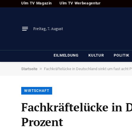
Ulm TV Magazin
Ulm TV Werbeagentur
Freitag, 7. August
EILMELDUNG
KULTUR
POLITIK
»
Startseite
Fachkräftelücke in Deutschland sinkt um fast acht P
WIRTSCHAFT
Fachkräftelücke in 
Prozent