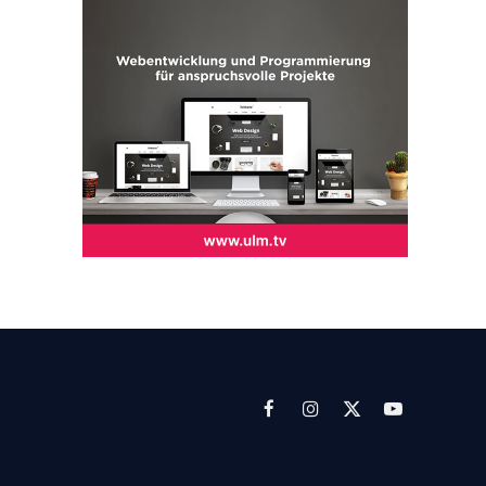
Facebook
Instagram
X
YouTube
(Twitter)