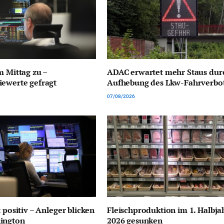
m Mittag zu –
ADAC erwartet mehr Staus dur
ewerte gefragt
Aufhebung des Lkw-Fahrverbo
07/08/2026
 positiv – Anleger blicken
Fleischproduktion im 1. Halbja
ington
2026 gesunken