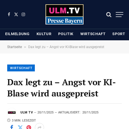
Facebook
X
Instagram
(Twitter)
EILMELDUNG
KULTUR
POLITIK
WIRTSCHAFT
SPORT
»
Startseite
Dax legt zu – Angst vor KI-Blase wird ausgepreist
WIRTSCHAFT
Dax legt zu – Angst vor KI-
Blase wird ausgepreist
ULM TV
20/11/2025
AKTUALISIERT:
20/11/2025
3 MIN. LESEZEIT