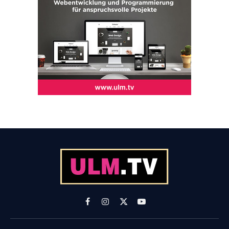
Facebook
Instagram
X
YouTube
(Twitter)