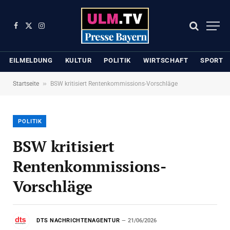
Facebook
X
Instagram
(Twitter)
EILMELDUNG
KULTUR
POLITIK
WIRTSCHAFT
SPORT
»
Startseite
BSW kritisiert Rentenkommissions-Vorschläge
POLITIK
BSW kritisiert
Rentenkommissions-
Vorschläge
DTS NACHRICHTENAGENTUR
21/06/2026