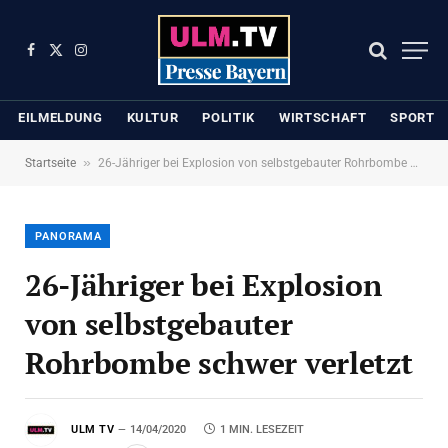
Facebook
X
Instagram
(Twitter)
EILMELDUNG
KULTUR
POLITIK
WIRTSCHAFT
SPORT
»
Startseite
26-Jähriger bei Explosion von selbstgebauter Rohrbombe schwer verletzt
PANORAMA
26-Jähriger bei Explosion
von selbstgebauter
Rohrbombe schwer verletzt
ULM TV
14/04/2020
1 MIN. LESEZEIT