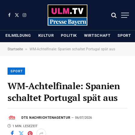
Facebook
X
Instagram
(Twitter)
EILMELDUNG
KULTUR
POLITIK
WIRTSCHAFT
SPORT
»
Startseite
WM-Achtelfinale: Spanien schaltet Portugal spät aus
SPORT
WM-Achtelfinale: Spanien
schaltet Portugal spät aus
DTS NACHRICHTENAGENTUR
06/07/2026
1 MIN. LESEZEIT