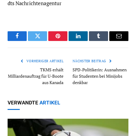
dts Nachrichtenagentur
Facebook
Twitter
Pinterest
LinkedIn
Tumblr
Email
VORHERIGER ARTIKEL
NÄCHSTER BEITRAG
TKMS erhält
SPD-Politikerin: Ausnahmen
Milliardenauftrag für U-Boote
für Studenten bei Minijobs
aus Kanada
denkbar
VERWANDTE
ARTIKEL