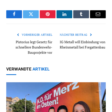
Facebook
Twitter
Pinterest
LinkedIn
Tumblr
Email
VORHERIGER ARTIKEL
NÄCHSTER BEITRAG
Pistorius legt Gesetz für
IG Metall will Einbindung von
schnellere Bundeswehr-
Rheinmetall bei Fregattenbau
Bauprojekte vor
VERWANDTE
ARTIKEL