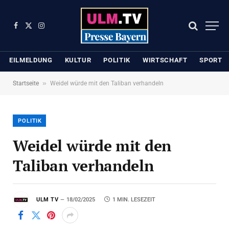
Facebook
X
Instagram
(Twitter)
EILMELDUNG
KULTUR
POLITIK
WIRTSCHAFT
SPORT
»
Startseite
Weidel würde mit den Taliban verhandeln
POLITIK
Weidel würde mit den
Taliban verhandeln
ULM TV
18/02/2025
1 MIN. LESEZEIT