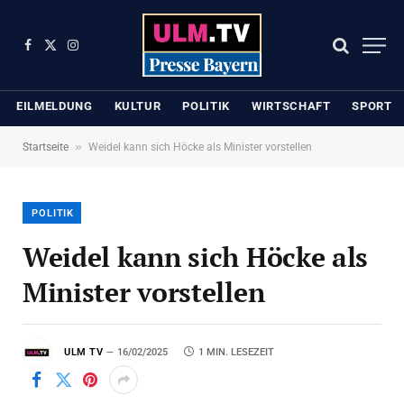
Facebook
X
Instagram
(Twitter)
EILMELDUNG
KULTUR
POLITIK
WIRTSCHAFT
SPORT
»
Startseite
Weidel kann sich Höcke als Minister vorstellen
POLITIK
Weidel kann sich Höcke als
Minister vorstellen
ULM TV
16/02/2025
1 MIN. LESEZEIT