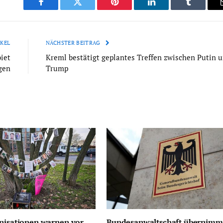
Facebook
Twitter
Pinterest
LinkedIn
Tumblr
KEL
NÄCHSTER BEITRAG
iet
Kreml bestätigt geplantes Treffen zwischen Putin 
gen
Trump
nisationen warnen vor
Bundesanwaltschaft übernimm