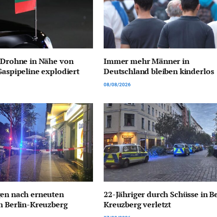
 Drohne in Nähe von
Immer mehr Männer in
Gaspipeline explodiert
Deutschland bleiben kinderlos
08/08/2026
gen nach erneuten
22-Jähriger durch Schüsse in Be
n Berlin-Kreuzberg
Kreuzberg verletzt