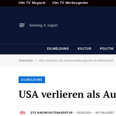
Ulm TV Magazin
Ulm TV Werbeagentur
Samstag, 8. August
EILMELDUNG
KULTUR
POLITIK
»
Startseite
USA verlieren als Auswanderungsziel an Beliebtheit
EILMELDUNG
USA verlieren als A
DTS NACHRICHTENAGENTUR
09/06/2026
AKTUALISIERT: