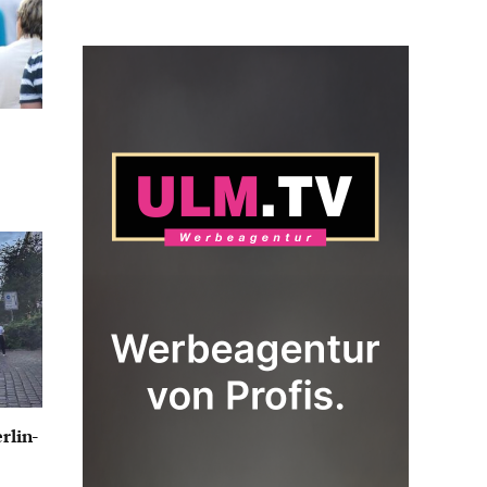
rlin-