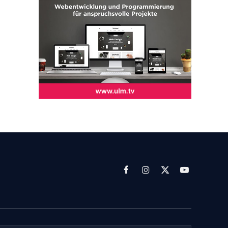
Facebook
Instagram
X
YouTube
(Twitter)