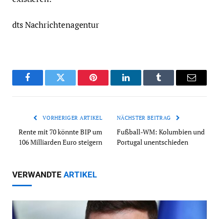
dts Nachrichtenagentur
Facebook
Twitter
Pinterest
LinkedIn
Tumblr
Email
VORHERIGER ARTIKEL
NÄCHSTER BEITRAG
Rente mit 70 könnte BIP um
Fußball-WM: Kolumbien und
106 Milliarden Euro steigern
Portugal unentschieden
VERWANDTE
ARTIKEL