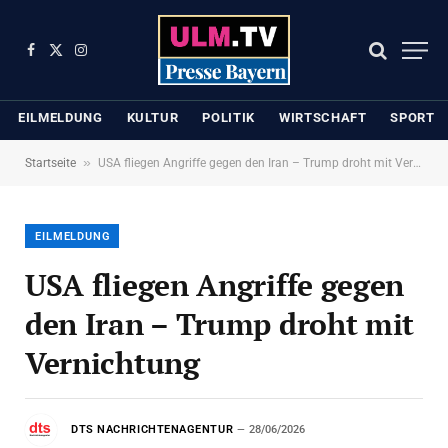
Facebook
X
Instagram
(Twitter)
EILMELDUNG
KULTUR
POLITIK
WIRTSCHAFT
SPORT
»
Startseite
USA fliegen Angriffe gegen den Iran – Trump droht mit Vernichtung
EILMELDUNG
USA fliegen Angriffe gegen
den Iran – Trump droht mit
Vernichtung
DTS NACHRICHTENAGENTUR
28/06/2026