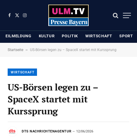
Facebook
X
Instagram
(Twitter)
EILMELDUNG
KULTUR
POLITIK
WIRTSCHAFT
SPORT
»
Startseite
US-Börsen legen zu – SpaceX startet mit Kurssprung
WIRTSCHAFT
US-Börsen legen zu –
SpaceX startet mit
Kurssprung
DTS NACHRICHTENAGENTUR
12/06/2026