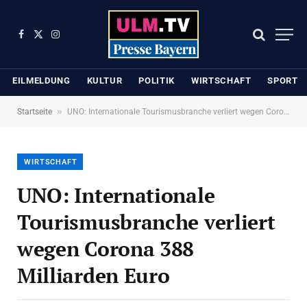
Facebook
X
Instagram
(Twitter)
EILMELDUNG
KULTUR
POLITIK
WIRTSCHAFT
SPORT
»
Startseite
UNO: Internationale Tourismusbranche verliert wegen Corona 388 Milliarden Euro
WIRTSCHAFT
UNO: Internationale
Tourismusbranche verliert
wegen Corona 388
Milliarden Euro