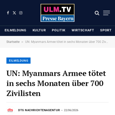
Facebook
X
Instagram
(Twitter)
EILMELDUNG
KULTUR
POLITIK
WIRTSCHAFT
SPORT
»
Startseite
UN: Myanmars Armee tötet in sechs Monaten über 700 Zivilisten
EILMELDUNG
UN: Myanmars Armee tötet
in sechs Monaten über 700
Zivilisten
DTS NACHRICHTENAGENTUR
22/06/2026