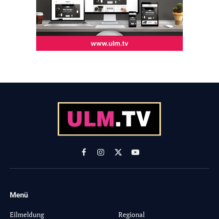
Facebook
Instagram
X
YouTube
(Twitter)
Menü
-
Eilmeldung
Regional