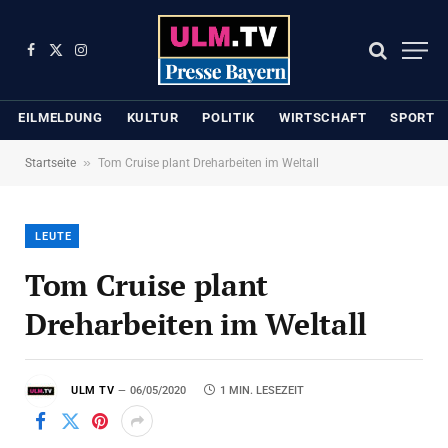
Facebook
X
Instagram
(Twitter)
EILMELDUNG
KULTUR
POLITIK
WIRTSCHAFT
SPORT
»
Startseite
Tom Cruise plant Dreharbeiten im Weltall
LEUTE
Tom Cruise plant
Dreharbeiten im Weltall
ULM TV
06/05/2020
1 MIN. LESEZEIT