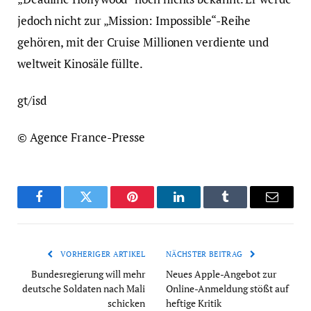
jedoch nicht zur „Mission: Impossible“-Reihe
gehören, mit der Cruise Millionen verdiente und
weltweit Kinosäle füllte.
gt/isd
© Agence France-Presse
Facebook
Twitter
Pinterest
LinkedIn
Tumblr
Email
VORHERIGER ARTIKEL
NÄCHSTER BEITRAG
Bundesregierung will mehr
Neues Apple-Angebot zur
deutsche Soldaten nach Mali
Online-Anmeldung stößt auf
schicken
heftige Kritik