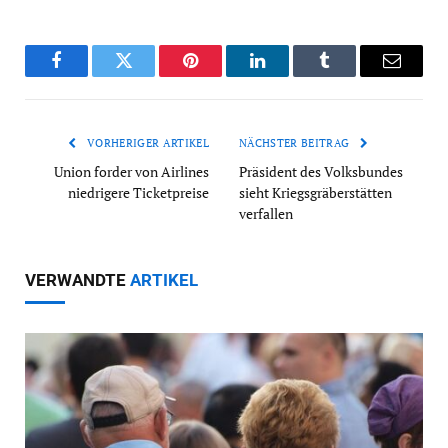
Facebook
Twitter
Pinterest
LinkedIn
Tumblr
Email
VORHERIGER ARTIKEL
NÄCHSTER BEITRAG
Union forder von Airlines
Präsident des Volksbundes
niedrigere Ticketpreise
sieht Kriegsgräberstätten
verfallen
VERWANDTE
ARTIKEL