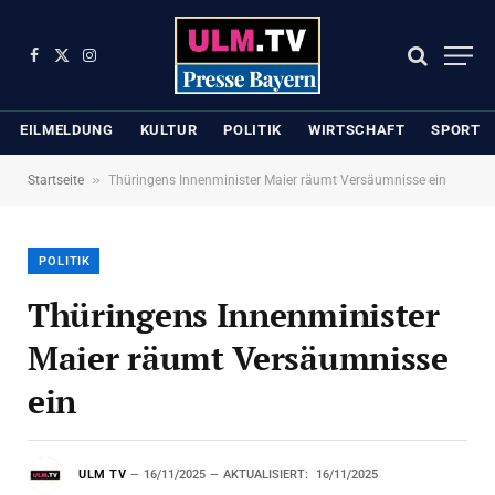
Facebook
X
Instagram
(Twitter)
EILMELDUNG
KULTUR
POLITIK
WIRTSCHAFT
SPORT
»
Startseite
Thüringens Innenminister Maier räumt Versäumnisse ein
POLITIK
Thüringens Innenminister
Maier räumt Versäumnisse
ein
ULM TV
16/11/2025
AKTUALISIERT:
16/11/2025