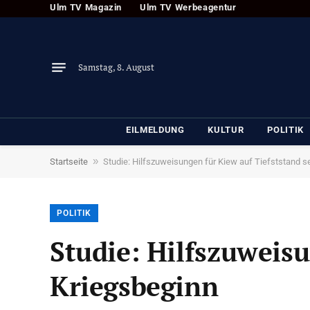
Ulm TV Magazin
Ulm TV Werbeagentur
Samstag, 8. August
EILMELDUNG
KULTUR
POLITIK
»
Startseite
Studie: Hilfszuweisungen für Kiew auf Tiefststand s
POLITIK
Studie: Hilfszuweisu
Kriegsbeginn