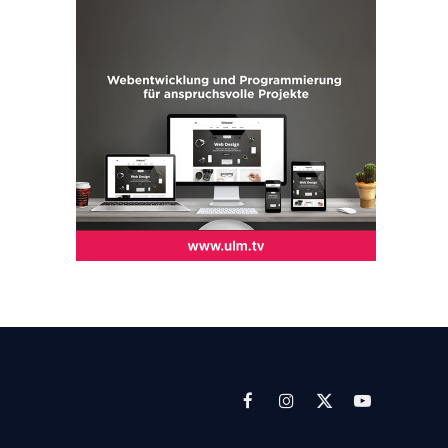
Facebook
Instagram
X
YouTube
(Twitter)