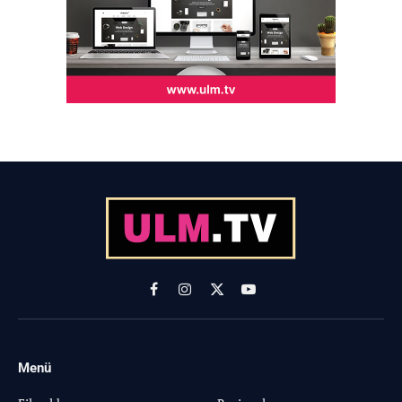
Facebook
Instagram
X
YouTube
(Twitter)
Menü
-