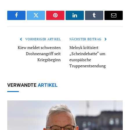
Facebook
Twitter
Pinterest
LinkedIn
Tumblr
Email
VORHERIGER ARTIKEL
NÄCHSTER BEITRAG
Kiew meldet schwersten
Melnyk kritisiert
Drohnenangriff seit
„Scheindebatte“ um
Kriegsbeginn
europäische
Truppenentsendung
VERWANDTE
ARTIKEL