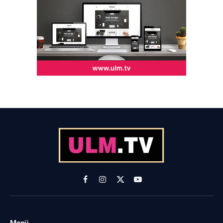
Facebook
Instagram
X
YouTube
(Twitter)
Menü
-