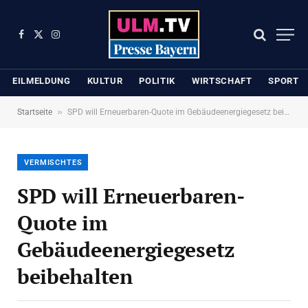
Facebook
X
Instagram
(Twitter)
EILMELDUNG
KULTUR
POLITIK
WIRTSCHAFT
SPORT
»
Startseite
SPD will Erneuerbaren-Quote im Gebäudeenergiegesetz beibehalten
VERMISCHTES
SPD will Erneuerbaren-
Quote im
Gebäudeenergiegesetz
beibehalten