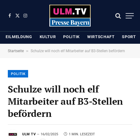
Facebook
X
Instagram
(Twitter)
EILMELDUNG
KULTUR
POLITIK
WIRTSCHAFT
SPORT
»
Startseite
Schulze will noch elf Mitarbeiter auf B3-Stellen befördern
POLITIK
Schulze will noch elf
Mitarbeiter auf B3-Stellen
befördern
ULM TV
16/02/2025
1 MIN. LESEZEIT