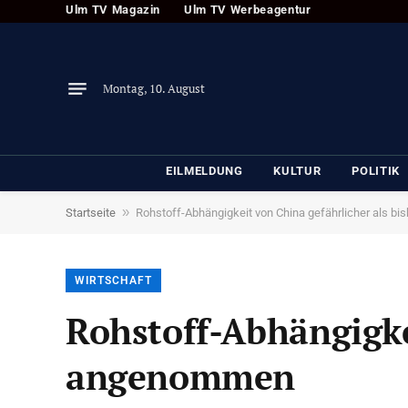
Ulm TV Magazin
Ulm TV Werbeagentur
Montag, 10. August
EILMELDUNG
KULTUR
POLITIK
»
Startseite
Rohstoff-Abhängigkeit von China gefährlicher als 
WIRTSCHAFT
Rohstoff-Abhängigke
angenommen