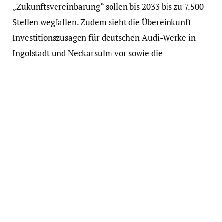
„Zukunftsvereinbarung“ sollen bis 2033 bis zu 7.500
Stellen wegfallen. Zudem sieht die Übereinkunft
Investitionszusagen für deutschen Audi-Werke in
Ingolstadt und Neckarsulm vor sowie die
Verlängerung der bestehenden Kapazitätsplanung
an den beiden Standorten. Danach ist für Ingolstadt
langfristig eine Belegung mit 450.000 Autos
vereinbart, für Neckarsulm mit 225.000 Fahrzeugen.
Diese Produktionszusagen müssten auch im Falle
eines möglichen Werksneubaus in den USA
„gewährleistet sein“, sagte der Betriebsratschef. „Das
wollen wir auch schriftlich – mit Brief und Siegel.“
Sollte wegen eines möglichen US-Werks „ein Produkt
aus einem bestehenden Audi-Standort