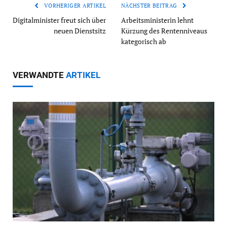
VORHERIGER ARTIKEL
NÄCHSTER BEITRAG
Digitalminister freut sich über
Arbeitsministerin lehnt
neuen Dienstsitz
Kürzung des Rentenniveaus
kategorisch ab
VERWANDTE
ARTIKEL