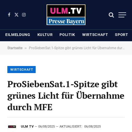
Facebook
X
Instagram
(Twitter)
EILMELDUNG
KULTUR
POLITIK
WIRTSCHAFT
SPORT
»
Startseite
ProSiebenSat.1-Spitze gibt grünes Licht für Übernahme durch MFE
WIRTSCHAFT
ProSiebenSat.1-Spitze gibt
grünes Licht für Übernahme
durch MFE
ULM TV
06/08/2025
AKTUALISIERT:
06/08/2025