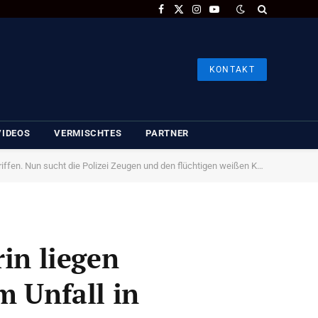
Facebook
X
Instagram
YouTube
(Twitter)
KONTAKT
VIDEOS
VERMISCHTES
PARTNER
fen. Nun sucht die Polizei Zeugen und den flüchtigen weißen Kombi.
in liegen
m Unfall in