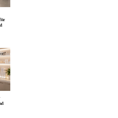
für
nd
r
nd