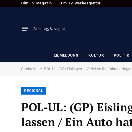
Ulm TV Magazin
Ulm TV Werbeagentur
Samstag, 8. August
EILMELDUNG
KULTUR
POLITIK
»
Startseite
POL-UL: (GP) Eislingen – Verletzte Radfahrerin liegen 
REGIONAL
POL-UL: (GP) Eisling
lassen / Ein Auto h