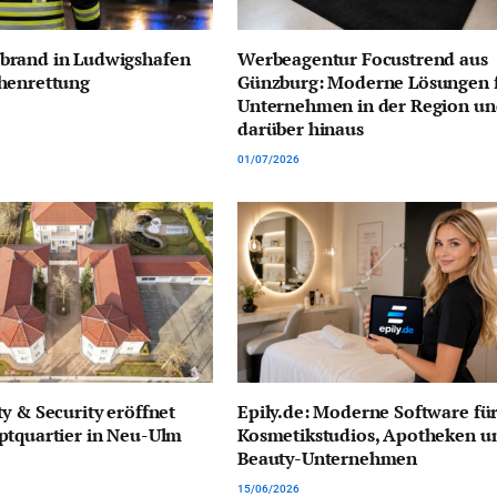
rand in Ludwigshafen
Werbeagentur Focustrend aus
henrettung
Günzburg: Moderne Lösungen 
Unternehmen in der Region u
darüber hinaus
01/07/2026
y & Security eröffnet
Epily.de: Moderne Software fü
ptquartier in Neu-Ulm
Kosmetikstudios, Apotheken u
Beauty-Unternehmen
15/06/2026