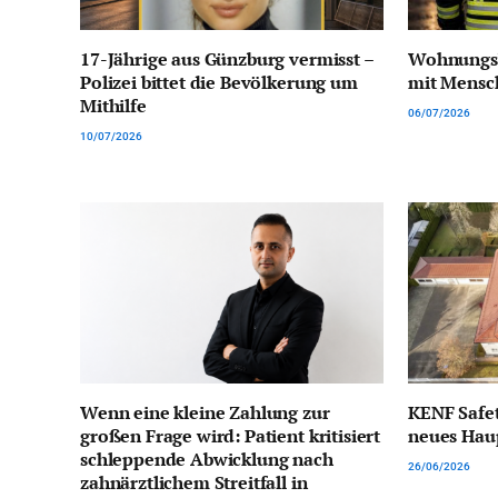
17-Jährige aus Günzburg vermisst –
Wohnungsb
Polizei bittet die Bevölkerung um
mit Mensc
Mithilfe
06/07/2026
10/07/2026
Wenn eine kleine Zahlung zur
KENF Safet
großen Frage wird: Patient kritisiert
neues Hau
schleppende Abwicklung nach
26/06/2026
zahnärztlichem Streitfall in