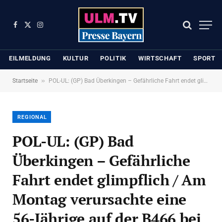
Facebook
X
Instagram
(Twitter)
EILMELDUNG
KULTUR
POLITIK
WIRTSCHAFT
SPORT
»
Startseite
POL-UL: (GP) Bad Überkingen – Gefährliche Fahrt endet glimpflich / Am Montag verursachte eine 56-Jährige auf der B466 bei Bad Überkingen einen Unfall mit Sachschaden.
REGIONAL
POL-UL: (GP) Bad
Überkingen – Gefährliche
Fahrt endet glimpflich / Am
Montag verursachte eine
56-Jährige auf der B466 bei