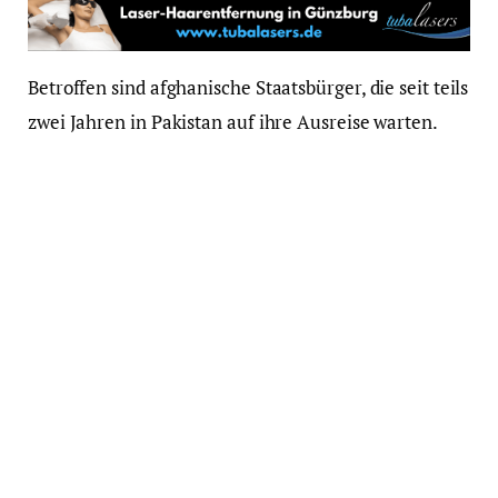
Betroffen sind afghanische Staatsbürger, die seit teils
zwei Jahren in Pakistan auf ihre Ausreise warten.
Viele von ihnen besitzen bereits eine
Aufnahmezusage für Deutschland, erhielten aber
bislang kein Visum oder mussten die Stornierung
bereits erteilter Visa hinnehmen. In mehreren
Fällen hatten Gerichte zuletzt angeordnet, die
Einreise umgehend zu ermöglichen. Unterdessen
kommen weiterhin Afghanen über das BAP in
Deutschland an – so auch am Dienstag in Hannover.
Laut dem Schreiben, über das die „Welt“ berichtet,
können die Betroffenen eine einmalige Zahlung von