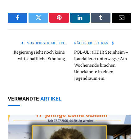
Facebook
Twitter
Pinterest
LinkedIn
Tumblr
Email
VORHERIGER ARTIKEL
NÄCHSTER BEITRAG
Regierung sieht noch keine
POL-UL: (HDH) Steinheim –
wirtschaftliche Erholung
Randalierer unterwegs / Am
Wochenende brachen
Unbekannte in einen
Jugendraum ein.
VERWANDTE
ARTIKEL