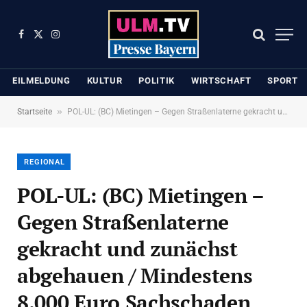
Facebook
X
Instagram
(Twitter)
EILMELDUNG
KULTUR
POLITIK
WIRTSCHAFT
SPORT
»
Startseite
POL-UL: (BC) Mietingen – Gegen Straßenlaterne gekracht und zunächst abgehauen / Mindestens 8.000 Euro Sachschaden entstanden bei einem Unfall am Montag in Mietingen.
REGIONAL
POL-UL: (BC) Mietingen –
Gegen Straßenlaterne
gekracht und zunächst
abgehauen / Mindestens
8.000 Euro Sachschaden