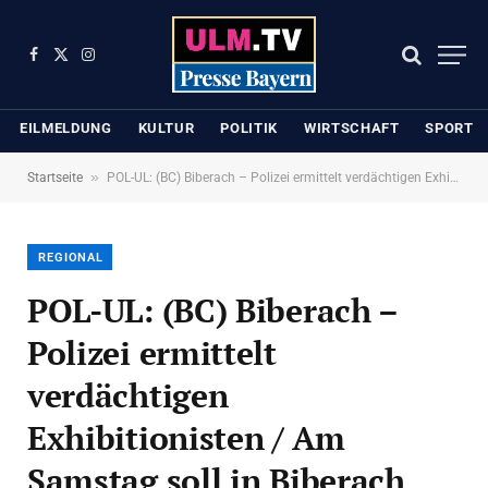
Facebook
X
Instagram
(Twitter)
EILMELDUNG
KULTUR
POLITIK
WIRTSCHAFT
SPORT
»
Startseite
POL-UL: (BC) Biberach – Polizei ermittelt verdächtigen Exhibitionisten / Am Samstag soll in Biberach ein Mann vor Kindern auf einem Spielplatz masturbiert haben.
REGIONAL
POL-UL: (BC) Biberach –
Polizei ermittelt
verdächtigen
Exhibitionisten / Am
Samstag soll in Biberach