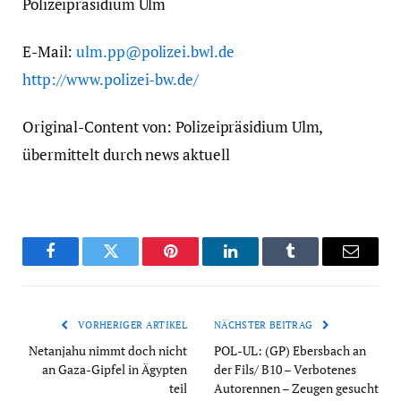
Polizeipräsidium Ulm
E-Mail:
ulm.pp@polizei.bwl.de
http://www.polizei-bw.de/
Original-Content von: Polizeipräsidium Ulm,
übermittelt durch news aktuell
Facebook
Twitter
Pinterest
LinkedIn
Tumblr
Email
VORHERIGER ARTIKEL
NÄCHSTER BEITRAG
Netanjahu nimmt doch nicht
POL-UL: (GP) Ebersbach an
an Gaza-Gipfel in Ägypten
der Fils/ B10 – Verbotenes
teil
Autorennen – Zeugen gesucht