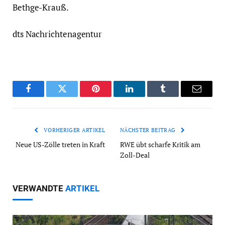
Bethge-Krauß.
dts Nachrichtenagentur
Facebook
Twitter
Pinterest
LinkedIn
Tumblr
Email
VORHERIGER ARTIKEL
NÄCHSTER BEITRAG
Neue US-Zölle treten in Kraft
RWE übt scharfe Kritik am
Zoll-Deal
VERWANDTE
ARTIKEL