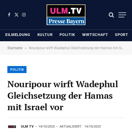
Facebook
X
Instagram
(Twitter)
EILMELDUNG
KULTUR
POLITIK
WIRTSCHAFT
SPORT
»
Startseite
Nouripour wirft Wadephul Gleichsetzung der Hamas mit Israel vor
POLITIK
Nouripour wirft Wadephul
Gleichsetzung der Hamas
mit Israel vor
ULM TV
14/10/2025
AKTUALISIERT:
14/10/2025