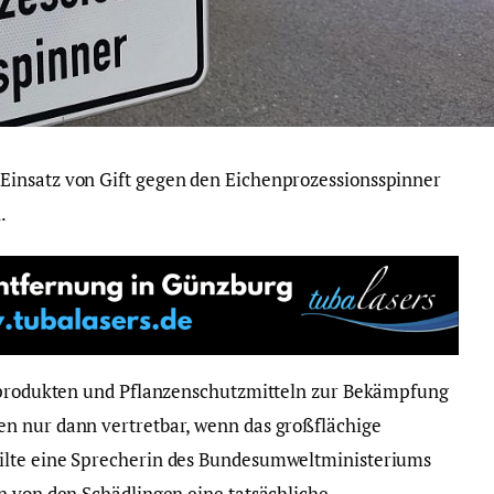
insatz von Gift gegen den Eichenprozessionsspinner
.
idprodukten und Pflanzenschutzmitteln zur Bekämpfung
n nur dann vertretbar, wenn das großflächige
ilte eine Sprecherin des Bundesumweltministeriums
n von den Schädlingen eine tatsächliche