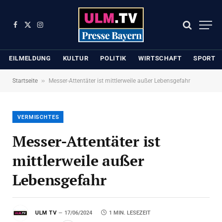
Facebook
X
Instagram
(Twitter)
EILMELDUNG
KULTUR
POLITIK
WIRTSCHAFT
SPORT
»
Startseite
Messer-Attentäter ist mittlerweile außer Lebensgefahr
VERMISCHTES
Messer-Attentäter ist
mittlerweile außer
Lebensgefahr
ULM TV
17/06/2024
1 MIN. LESEZEIT