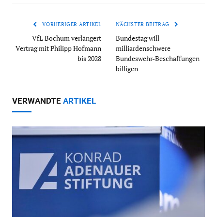
VORHERIGER ARTIKEL
NÄCHSTER BEITRAG
VfL Bochum verlängert
Bundestag will
Vertrag mit Philipp Hofmann
milliardenschwere
bis 2028
Bundeswehr-Beschaffungen
billigen
VERWANDTE
ARTIKEL