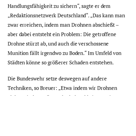
Handlungsfähigkeit zu sichern“, sagte er dem
„Redaktionsnetzwerk Deutschland“. „Das kann man
zwar erreichen, indem man Drohnen abschießt –
aber dabei entsteht ein Problem: Die getroffene
Drohne stürzt ab, und auch die verschossene
Munition fällt irgendwo zu Boden.“ Im Umfeld von
Städten könne so größerer Schaden entstehen.
Die Bundeswehr setze deswegen auf andere
Techniken, so Breuer: „Etwa indem wir Drohnen
elektronisch von ihrer Flugbahn abbringen, sie
übernehmen oder mit einem Netz einfangen. Das
geht ohne Kollateralschäden am Boden, und auch
hierfür haben wir in den letzten Monaten unsere
Fähigkeiten verstärkt ausgebaut“, sagte er dem RND.