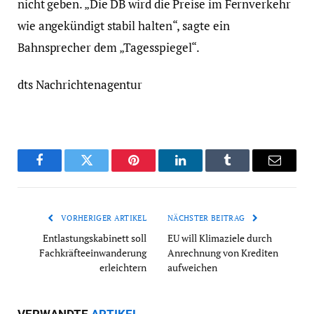
nicht geben. „Die DB wird die Preise im Fernverkehr
wie angekündigt stabil halten“, sagte ein
Bahnsprecher dem „Tagesspiegel“.
dts Nachrichtenagentur
Facebook
Twitter
Pinterest
LinkedIn
Tumblr
Email
VORHERIGER ARTIKEL
NÄCHSTER BEITRAG
Entlastungskabinett soll
EU will Klimaziele durch
Fachkräfteeinwanderung
Anrechnung von Krediten
erleichtern
aufweichen
VERWANDTE
ARTIKEL