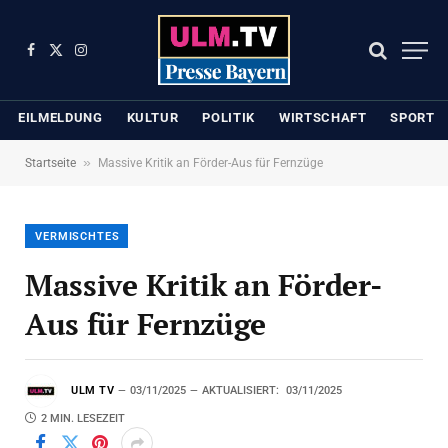
Facebook
X
Instagram
(Twitter)
EILMELDUNG
KULTUR
POLITIK
WIRTSCHAFT
SPORT
»
Startseite
Massive Kritik an Förder-Aus für Fernzüge
VERMISCHTES
Massive Kritik an Förder-
Aus für Fernzüge
ULM TV
03/11/2025
AKTUALISIERT:
03/11/2025
2 MIN. LESEZEIT