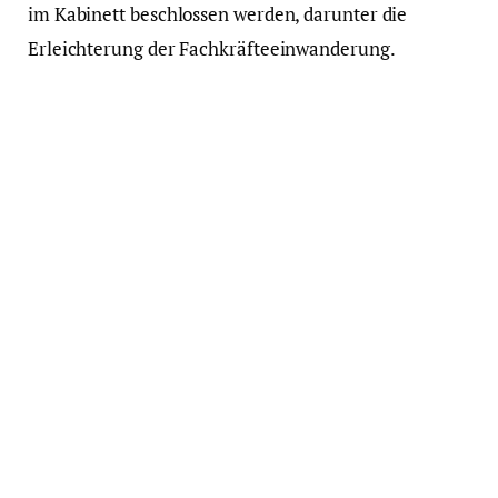
im Kabinett beschlossen werden, darunter die
Erleichterung der Fachkräfteeinwanderung.
„Wir brauchen eine Arbeits- und Sozialverwaltung,
die mit der Zeit geht – effizient und digital“, sagte
Arbeitsministerin Bärbel Bas (SPD) dem
„Handelsblatt“. „Deshalb werde ich im sogenannten
Entlastungskabinett mehrere Vorschläge zum
Bürokratierückbau im Arbeitsschutz sowie zur
Modernisierung und weiteren Digitalisierung der
Arbeitsverwaltung einbringen.“
Konkret plant Bas, dass beim Arbeitsschutz die
Verpflichtung für Betriebe mit weniger als 50
Beschäftigten entfallen, einen