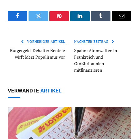
Facebook
Twitter
Pinterest
LinkedIn
Tumblr
Email
VORHERIGER ARTIKEL
NÄCHSTER BEITRAG
Bürgergeld-Debatte: Bentele
Spahn: Atomwaffen in
wirft Merz Populismus vor
Frankreich und
Großbritannien
mitfinanzieren
VERWANDTE
ARTIKEL