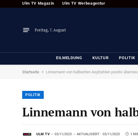
Ulm TV Magazin
Ulm TV Werbeagentur
Freitag, 7. August
EILMELDUNG
KULTUR
POLITIK
»
Startseite
Linnemann von halbierten Asylzahlen positiv überras
POLITIK
Linnemann von halbi
ULM TV
03/11/2025
AKTUALISIERT:
03/11/2025
1 MI