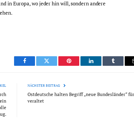
nd in Europa, wo jeder hin will, sondern andere
gehen.
Facebook
Twitter
Pinterest
LinkedIn
Tumblr
KEL
NÄCHSTER BEITRAG
rch
Ostdeutsche halten Begriff „neue Bundesländer“ fü
ein
veraltet
lle
ug.