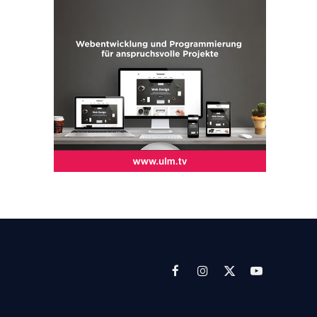
Facebook
Instagram
X
YouTube
(Twitter)