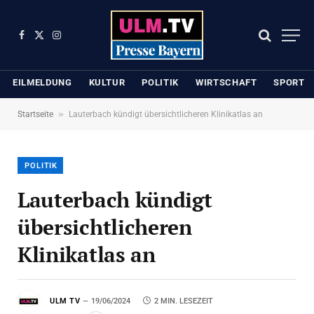
Facebook
X
Instagram
(Twitter)
EILMELDUNG
KULTUR
POLITIK
WIRTSCHAFT
SPORT
»
Startseite
Lauterbach kündigt übersichtlicheren Klinikatlas an
POLITIK
Lauterbach kündigt
übersichtlicheren
Klinikatlas an
ULM TV
19/06/2024
2 MIN. LESEZEIT