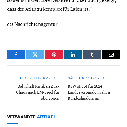
so der Minister. „Die Debatte hat aber auch gezeigt,
dass der Atlas zu komplex für Laien ist.“
dts Nachrichtenagentur
Facebook
Twitter
Pinterest
LinkedIn
Tumblr
Email
VORHERIGER ARTIKEL
NÄCHSTER BEITRAG
Bahn hält Kritik an Zug-
BSW strebt für 2024
Chaos nach EM-Spiel für
Landesverbände in allen
überzogen
Bundesländern an
VERWANDTE
ARTIKEL