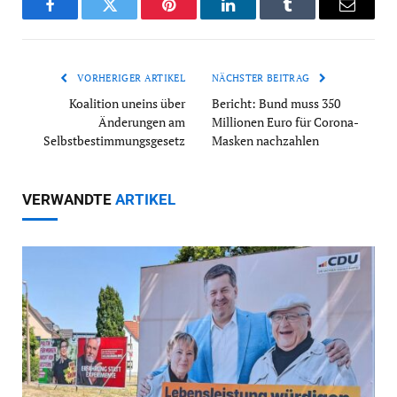
Facebook
Twitter
Pinterest
LinkedIn
Tumblr
Email
VORHERIGER ARTIKEL
NÄCHSTER BEITRAG
Koalition uneins über
Bericht: Bund muss 350
Änderungen am
Millionen Euro für Corona-
Selbstbestimmungsgesetz
Masken nachzahlen
VERWANDTE
ARTIKEL