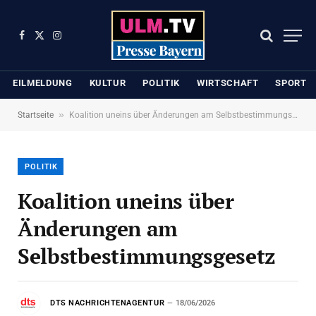
Facebook
X
Instagram
(Twitter)
EILMELDUNG
KULTUR
POLITIK
WIRTSCHAFT
SPORT
»
Startseite
Koalition uneins über Änderungen am Selbstbestimmungsgesetz
POLITIK
Koalition uneins über
Änderungen am
Selbstbestimmungsgesetz
DTS NACHRICHTENAGENTUR
18/06/2026