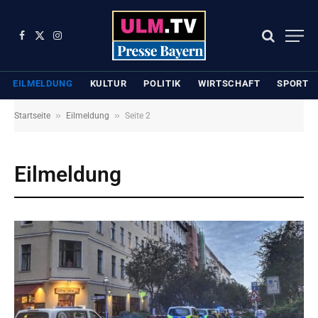
Facebook
X
Instagram
(Twitter)
EILMELDUNG
KULTUR
POLITIK
WIRTSCHAFT
SPORT
»
»
Startseite
Eilmeldung
Seite 2
Eilmeldung