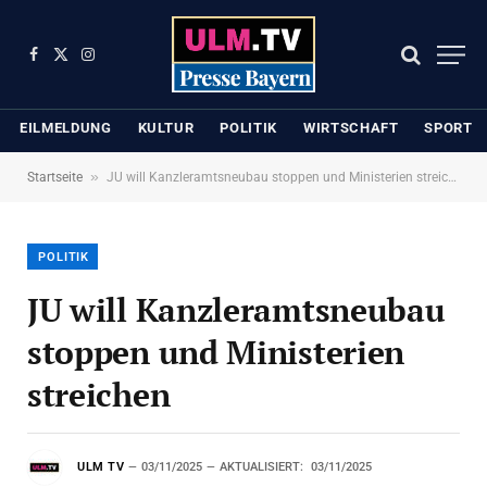
Facebook
X
Instagram
(Twitter)
EILMELDUNG
KULTUR
POLITIK
WIRTSCHAFT
SPORT
»
Startseite
JU will Kanzleramtsneubau stoppen und Ministerien streichen
POLITIK
JU will Kanzleramtsneubau
stoppen und Ministerien
streichen
ULM TV
03/11/2025
AKTUALISIERT:
03/11/2025