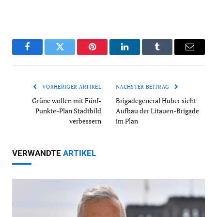
Facebook
Twitter
Pinterest
LinkedIn
Tumblr
Email
VORHERIGER ARTIKEL
NÄCHSTER BEITRAG
Grüne wollen mit Fünf-
Brigadegeneral Huber sieht
Punkte-Plan Stadtbild
Aufbau der Litauen-Brigade
verbessern
im Plan
VERWANDTE
ARTIKEL