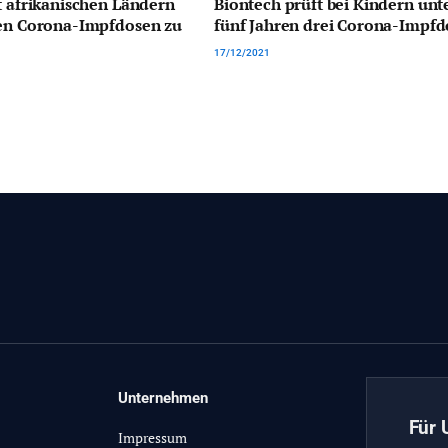
t afrikanischen Ländern
Biontech prüft bei Kindern unt
nen Corona-Impfdosen zu
fünf Jahren drei Corona-Impf
17/12/2021
Unternehmen
Für 
Impressum