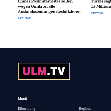
Chinas Postmitarbeiter sollen
Türkei sag
wegen Omikron alle
15 Millio
Auslandssendungen desinfizieren
18/12/2021
18/01/2022
Menü
-
Eilmeldung
Regional