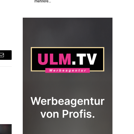
mehrere…
Email