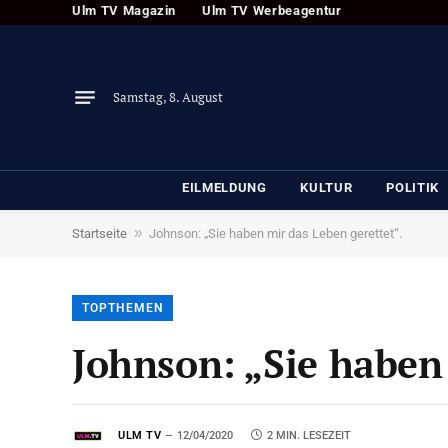
Ulm TV Magazin
Ulm TV Werbeagentur
Samstag, 8. August
EILMELDUNG
KULTUR
POLITIK
»
Startseite
Johnson: „Sie haben mir das Leben gerettet“.
TOPTHEMEN
Johnson: „Sie haben 
ULM TV
12/04/2020
2 MIN. LESEZEIT