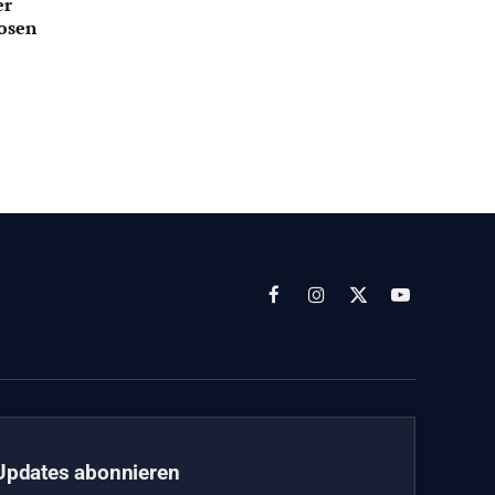
er
dosen
Facebook
Instagram
X
YouTube
(Twitter)
Updates abonnieren