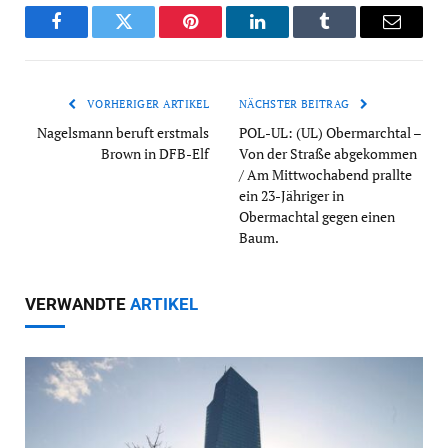
Facebook
Twitter
Pinterest
LinkedIn
Tumblr
Email
VORHERIGER ARTIKEL
NÄCHSTER BEITRAG
Nagelsmann beruft erstmals
POL-UL: (UL) Obermarchtal –
Brown in DFB-Elf
Von der Straße abgekommen
/ Am Mittwochabend prallte
ein 23-Jähriger in
Obermachtal gegen einen
Baum.
VERWANDTE
ARTIKEL