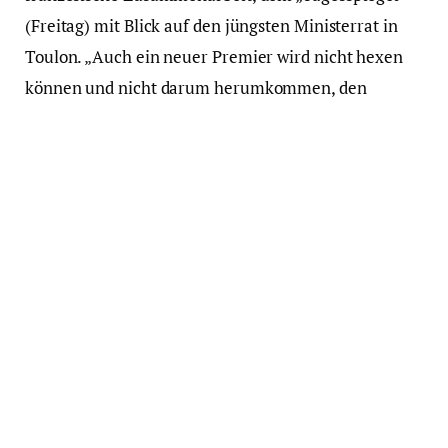
(Freitag) mit Blick auf den jüngsten Ministerrat in
Toulon. „Auch ein neuer Premier wird nicht hexen
können und nicht darum herumkommen, den
Staatshaushalt wieder in geordnete Bahnen zu
lenken, denn der Druck der Finanzmärkte wird
immer stärker werden.“
Der frühere EU-Kommissar Günther Oettinger (CDU)
sieht dagegen eine reale Gefahr, „dass von
Frankreich eine neue Eurokrise ausgeht“, wenn es
nicht zu den von Bayrou geplanten Etatkürzungen
kommt. „Wenn sich die Bildung einer neuen Pariser
Regierung hinzieht, könnte noch im nächsten Jahr
mit einem Haushaltsentwurf mit knapp sechs