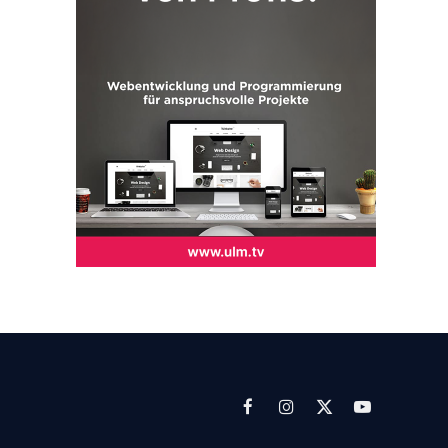
Facebook
Instagram
X
YouTube
(Twitter)