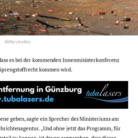
Böller (Archiv)
dass es bei der kommenden Innenministerkonferenz
 Sprengstoffrecht kommen wird.
ene geben, sagte ein Sprecher des Ministeriums am
chrichtenagentur. „Und ohne jetzt das Programm, für
Detail zu kennen, ist davon auszugehen, dass dieses