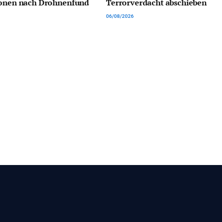
ionen nach Drohnenfund
Terrorverdacht abschieben
06/08/2026