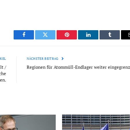
Facebook
Twitter
Pinterest
LinkedIn
Tumblr
KEL
NÄCHSTER BEITRAG
t /
Regionen für Atommüll-Endlager weiter eingegrenz
che
en.