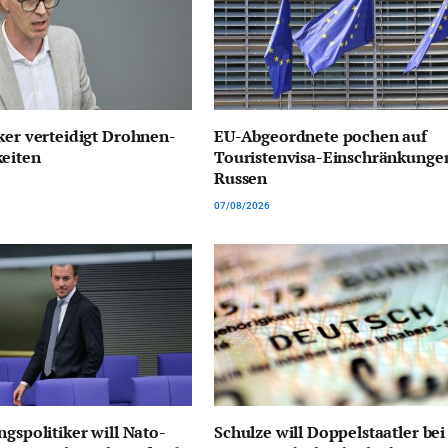
ker verteidigt Drohnen-
EU-Abgeordnete pochen auf
keiten
Touristenvisa-Einschränkungen
Russen
07/08/2026
ngspolitiker will Nato-
Schulze will Doppelstaatler bei